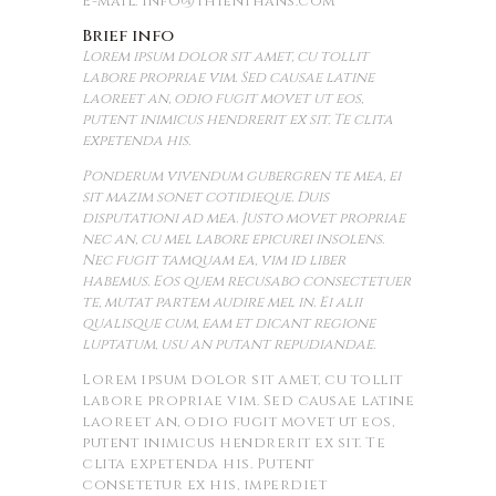
E-mail:
info@thienthans.com
Brief info
Lorem ipsum dolor sit amet, cu tollit
labore propriae vim. Sed causae latine
laoreet an, odio fugit movet ut eos,
putent inimicus hendrerit ex sit. Te clita
expetenda his.
Ponderum vivendum gubergren te mea, ei
sit mazim sonet cotidieque. Duis
disputationi ad mea. Justo movet propriae
nec an, cu mel labore epicurei insolens.
Nec fugit tamquam ea, vim id liber
habemus. Eos quem recusabo consectetuer
te, mutat partem audire mel in. Ei alii
qualisque cum, eam et dicant regione
luptatum, usu an putant repudiandae.
Lorem ipsum dolor sit amet, cu tollit
labore propriae vim. Sed causae latine
laoreet an, odio fugit movet ut eos,
putent inimicus hendrerit ex sit. Te
clita expetenda his. Putent
consetetur ex his, imperdiet