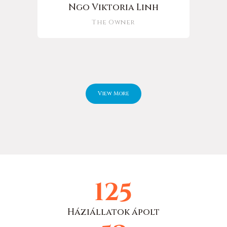
Ngo Viktoria Linh
The Owner
View More
143
Háziállatok ápolt