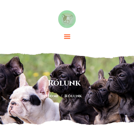
HÍREK
KANOK
SZUKÁK
KÖLYKÖK
RÓLUNK
Rólunk
KIÁLLÍTÁSOK
HIVATKOZÁSOK
Home
Rólunk
GALÉRIA
KAPCSOLAT
NYELV: