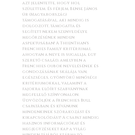
azt jelentette, hogy hol
születtem. És férjem, Bense János
úr (Magyarország)
támogatásával, aki mindig is
dolgozott, támogatta és
segített nekem szenvedélye
megőrzésének minden
aspektusában! A ThienThan's
Frenchies Family kritériumai,
ahogyan a neve is sugallja, egy
szerető család, amelyben a
Frenchies oubok nevelésének és
gondozásának skálája van,
egészséges, gyönyörű minőségi
kritériumokkal, valamint a
fajokra előírt szabványnak
megfelelő színvonalon.
Üdvözöljük a Frenchies Bull
csapatában, és kívánunk
mindenkinek szórakozást és
kikapcsolódást! A csapat mindig
hasznos információkat és
megjegyzéseket kap a világ
minden tájáról származó