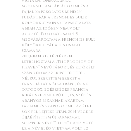
vigyázni önmagamra,
megtanultam táplálkozni és a
fajjal kapcsolatos minden
tudást. Bár a Frenchies Bulik
kölyökkutyáinak tapasztalata
abban az időben nem volt
„olcsó”! Fokozatosan 4-5
megvásároltam a Frenchies Bull
kölyökkutyát a kis csapat
számára
2003-ban kis léptékben
létrehoztam a „The Prodigy of
Heaven” nevű tábort, és eltökélt
szándékom szerint feltétel
nélkül szerettem ezeket a
franciákat a Bika iránt, és az
ortodox, egészséges francia
bikák szerint erőteljes, szép és
aranyos bikáknak akartam
tartani és szaporodni. . Az élet
sok fel-lejtése után, 2014 végére
újjáépítettem új farmomat,
melynek neve ThienThan's volt.
Ez a név elég Vietnam volt. Ez