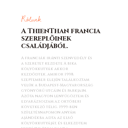
Rólunk
A ThienThan francia
szereplõinek
családjából.
A franciák iránti szenvedély és
a szeretet kezdete A bika
kölyökkutyák akkor
kezdődtek, amikor 1998.
szeptember elején találkoztam
velük a Budapest-Magyarország
gyönyörű utcáin és parkjain.
Azóta nagyon lenyűgöztem és
elvarázsoltam az októberi
következő télig. 1999-ben
születésnapomon anyám
ajándékba adta az első
kölyökkutyáját, és elkezdtem