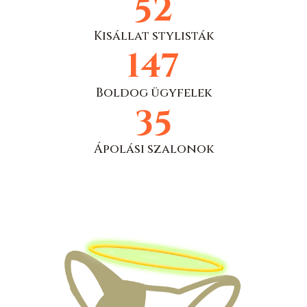
52
Kisállat stylisták
168
Boldog ügyfelek
35
Ápolási szalonok